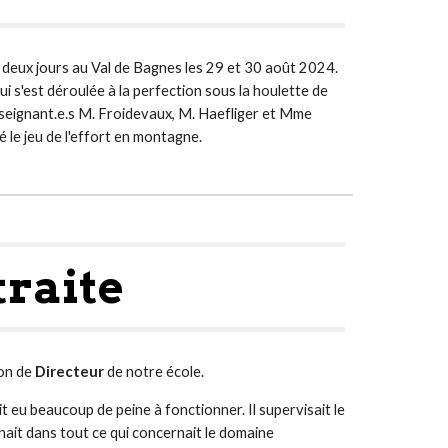
 deux jours au Val de Bagnes les 29 et 30 août 2024.
s'est déroulée à la perfection sous la houlette de
eignant.e.s M. Froidevaux, M. Haefliger et Mme
é le jeu de l'effort en montagne.
traite
ion de
D
irecteur
de notre école.
ait eu beaucoup de peine à fonctionner. Il supervis
ait
le
nait
dans tout ce qui concern
ait
le domaine