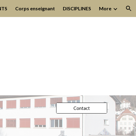
NTS
Corps enseignant
DISCIPLINES
More
ion
Contact